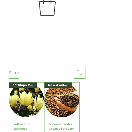
Filtro
***Ships Potted***
Now Available!
Yellow Bird
Super-Grow Max
Japanese
Organic Fertilizer