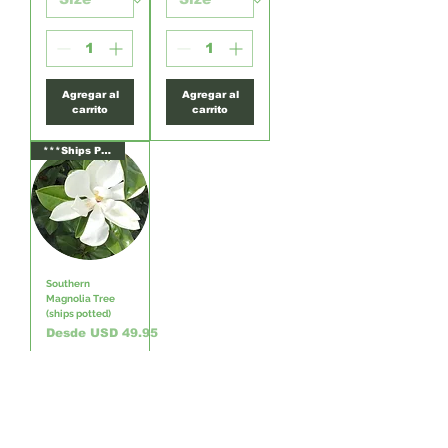
Agregar al
Agregar al
carrito
carrito
***Ships Potted***
Southern
Magnolia Tree
(ships potted)
Precio de oferta
Desde
USD 49.95
IVA excluido