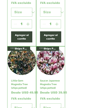
IVA excluido
IVA excluido
Agregar al
Agregar al
carrito
carrito
***Ships Potted***
***Ships Potted***
Little Gem
Saucer Japanese
Magnolia Tree
Magnolia Tree
(ships potted)
(ships potted)
Precio de oferta
Precio de oferta
Desde
USD 49.95
Desde
USD 39.95
IVA excluido
IVA excluido