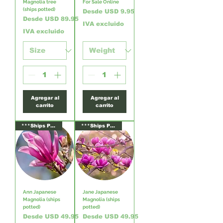
Magnolia tree
For Sale Online
(ships potted)
Precio de oferta
Desde
USD 9.95
Precio de oferta
Desde
USD 89.95
IVA excluido
IVA excluido
Agregar al
Agregar al
carrito
carrito
***Ships Potted***
***Ships Potted***
Ann Japanese
Jane Japanese
Magnolia (ships
Magnolia (ships
potted)
potted)
Precio de oferta
Precio de oferta
Desde
USD 49.95
Desde
USD 49.95