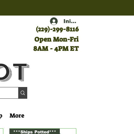
Iniciar sesión
(
229)-299-8116
Open Mon-Fri
8AM - 4PM ET
ot
p
More
***Ships Potted***