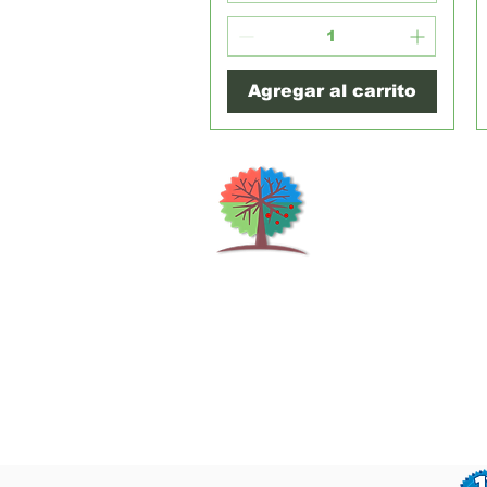
Agregar al carrito
Qu
H
S
Shrubs & Trees Depot
©2026
Co