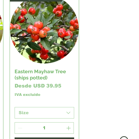
Eastern Mayhaw Tree
Vista rápida
(ships potted)
Precio de oferta
Desde
USD 39.95
IVA excluido
Size