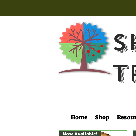
S
T
Home
Shop
Resou
Now Available!