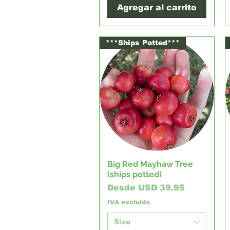
Agregar al carrito
***Ships Potted***
Big Red Mayhaw Tree
Vista rápida
(ships potted)
Precio de oferta
Desde
USD 39.95
IVA excluido
Size