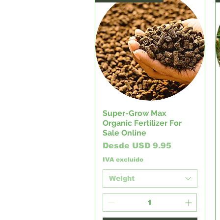
Super-Grow Max
Vista rápida
Organic Fertilizer For
Sale Online
Precio de oferta
Desde
USD 9.95
IVA excluido
Weight