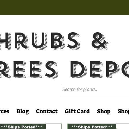
hrubs &
rees Dep
rces
Blog
Contact
Gift Card
Shop
Sho
***Ships Potted***
***Ships Potted***