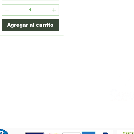
Agregar al carrito
Policies & Procedures
ick Links:
Give us a Ca
ome
Terms & Conditions
hop
Resources
Check us ou
ntact
Us